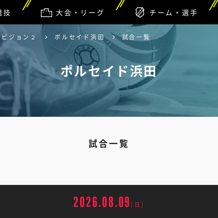
競技
大会・リーグ
チーム・選手
ィビジョン２
ポルセイド浜田
試合一覧
ポルセイド浜田
試合一覧
2026.08.09
[日]