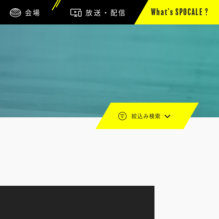
会場
放送・配信
What’s SPOCALE ?
絞込み検索