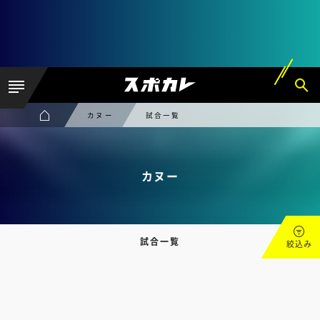
カヌー
試合一覧
カヌー
試合一覧
絞込み