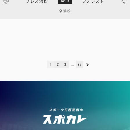
ブレス浜松
フォレスト
14:05
浜松
1
2
3
26
スポーツ日程更新中