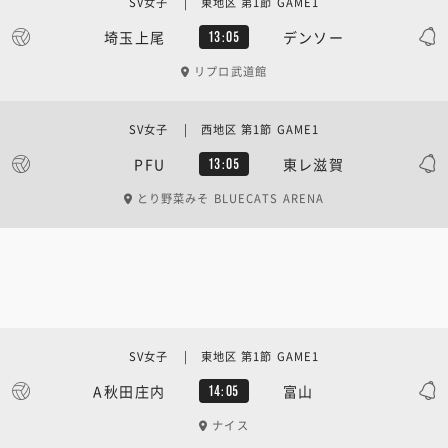
SV女子 | 東地区 第1節 GAME1
埼玉上尾
デンソー
13:05
リプロ武道館
SV女子 | 西地区 第1節 GAME1
PFU
東レ滋賀
13:05
とり野菜みそ BLUECATS ARENA
SV女子 | 東地区 第1節 GAME1
A秋田庄内
富山
14:05
ナイス