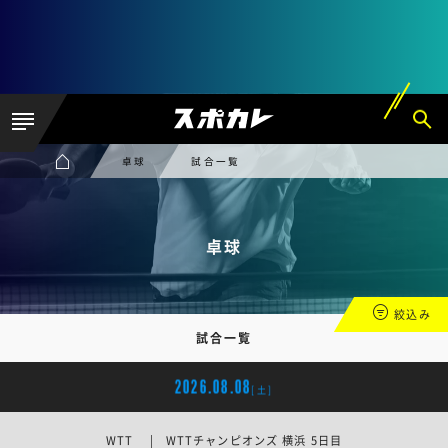
卓球
試合一覧
卓球
絞込み
試合一覧
2026.08.08
[土]
WTT | WTTチャンピオンズ 横浜 5日目