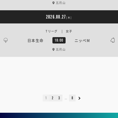
五月山
2026.08.27
[木]
Tリーグ | 女子
日本生命
ニッペM
18:00
五月山
1
2
3
8