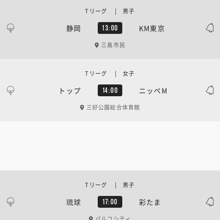
Tリーグ | 男子
静岡
KM東京
13:00
三島市民
Tリーグ | 女子
トップ
ニッペM
14:00
三好公園総合体育館
Tリーグ | 男子
琉球
彩たま
17:00
パルコシティ