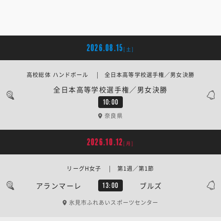
2026.08.15
[土]
高校総体 ハンドボール | 全日本高等学校選手権／男女決勝
全日本高等学校選手権／男女決勝
10:00
奈良県
2026.10.12
[月]
リーグH女子 | 第1週／第1節
アランマーレ
ブルズ
13:00
氷見市ふれあいスポーツセンター