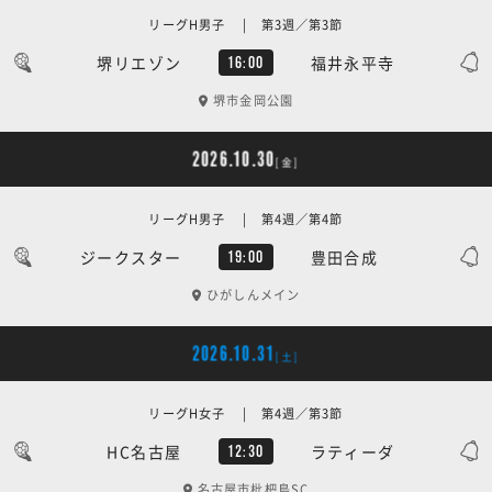
リーグH男子 | 第3週／第3節
堺リエゾン
福井永平寺
16:00
堺市金岡公園
2026.10.30
[金]
リーグH男子 | 第4週／第4節
ジークスター
豊田合成
19:00
ひがしんメイン
2026.10.31
[土]
リーグH女子 | 第4週／第3節
HC名古屋
ラティーダ
12:30
名古屋市枇杷島SC