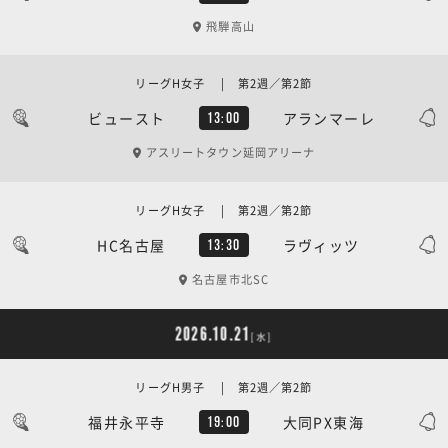
飛騨高山
リーグH女子 | 第2週／第2節
ビュースト
アランマーレ
13:00
アスリートタウン延岡アリーナ
リーグH女子 | 第2週／第2節
HC名古屋
ラヴィッツ
13:30
名古屋市北SC
2026.10.21
[水]
リーグH男子 | 第2週／第2節
福井永平寺
大同PX東海
19:00