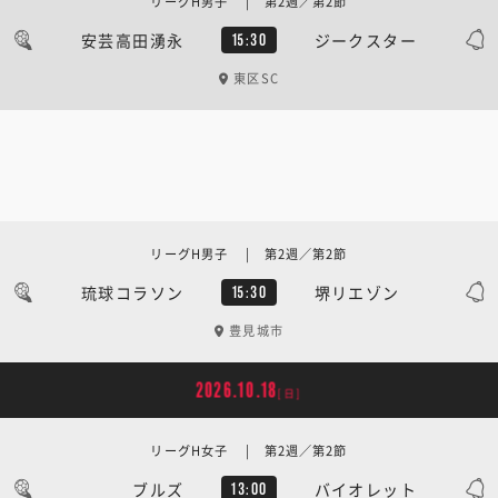
リーグH男子 | 第2週／第2節
安芸高田湧永
ジークスター
15:30
東区SC
リーグH男子 | 第2週／第2節
琉球コラソン
堺リエゾン
15:30
豊見城市
2026.10.18
[日]
リーグH女子 | 第2週／第2節
ブルズ
バイオレット
13:00