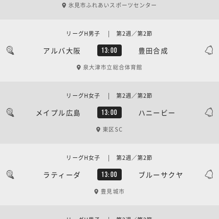
氷見市ふれあいスポーツセンター
リーグH男子 | 第2週／第2節
アルバ大阪
豊田合成
13:00
泉大津市立総合体育館
リーグH女子 | 第2週／第2節
メイプル広島
ハニービー
13:00
東区SC
リーグH女子 | 第2週／第2節
ラティーダ
ブルーサクヤ
13:00
豊見城市