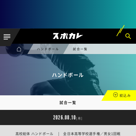
ハンドボール
試合一覧
ハンドボール
絞込み
試合一覧
2026.08.10
[月]
高校総体 ハンドボール | 全日本高等学校選手権／男女1回戦