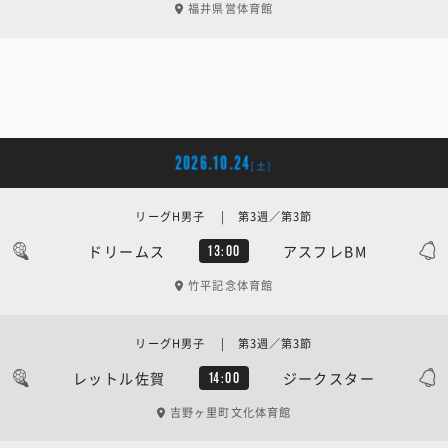
福井県営体育館
2026.10.24
[土]
リーグH男子 | 第3週／第3節
ドリームス
アスフレBM
13:00
竹平記念体育館
リーグH男子 | 第3週／第3節
レットル佐賀
ジークスター
14:00
吉野ヶ里町文化体育館