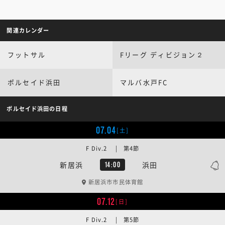
関連カレンダー
フットサル
Fリーグ ディビジョン２
ポルセイド浜田
マルバ水戸FC
ポルセイド浜田の日程
07.04
[土]
F Div.2 | 第4節
新居浜
浜田
14:00
新居浜市市民体育館
07.12
[日]
F Div.2 | 第5節