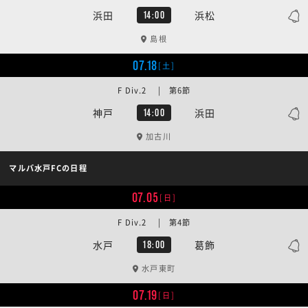
浜田
浜松
14:00
島根
07.18
[土]
F Div.2 | 第6節
神戸
浜田
14:00
加古川
マルバ水戸FCの日程
07.05
[日]
F Div.2 | 第4節
水戸
葛飾
18:00
水戸東町
07.19
[日]