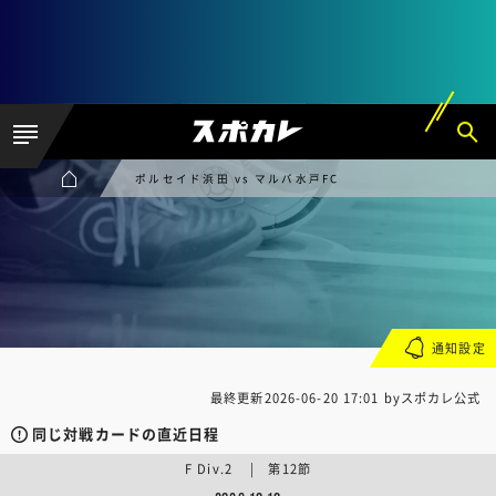
ポルセイド浜田 vs マルバ水戸FC
通知設定
最終更新
2026-06-20 17:01
byスポカレ公式
同じ対戦カードの直近日程
F Div.2 | 第12節