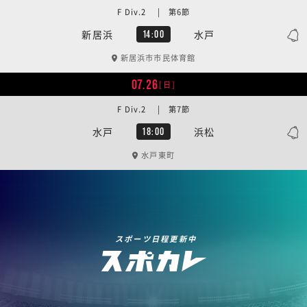
F Div.2 | 第6節
新居浜
水戸
14:00
新居浜市市民体育館
07.26
[日]
F Div.2 | 第7節
水戸
浜松
18:00
水戸東町
スポーツ日程更新中