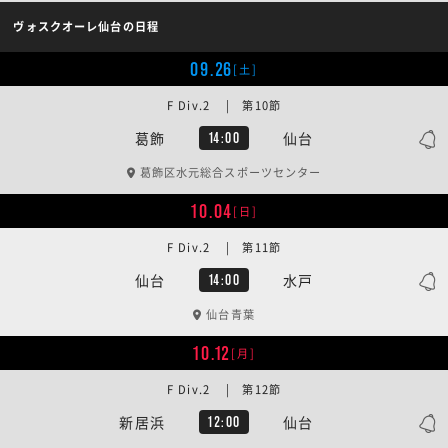
ヴォスクオーレ仙台の日程
09.26
[土]
F Div.2 | 第10節
葛飾
仙台
14:00
葛飾区水元総合スポーツセンター
10.04
[日]
F Div.2 | 第11節
仙台
水戸
14:00
仙台青葉
10.12
[月]
F Div.2 | 第12節
新居浜
仙台
12:00