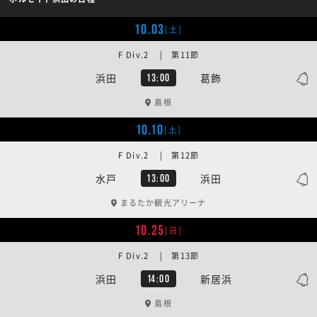
10.03
[土]
F Div.2 | 第11節
浜田
葛飾
13:00
島根
10.10
[土]
F Div.2 | 第12節
水戸
浜田
13:00
まるたか観光アリーナ
10.25
[日]
F Div.2 | 第13節
浜田
新居浜
14:00
島根