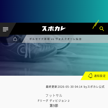
ポルセイド浜田 vs ヴォスクオーレ仙台
通知設定
最終更新
2026-05-30 04:14
byスポカレ公式
フットサル
Fリーグ ディビジョン２
第9節