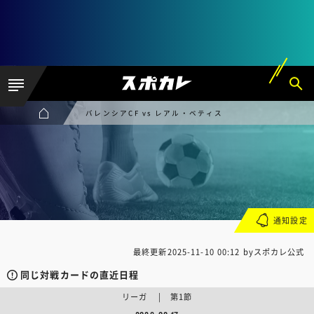
バレンシアCF vs レアル・ベティス
通知設定
最終更新
2025-11-10 00:12
byスポカレ公式
同じ対戦カードの直近日程
リーガ | 第1節