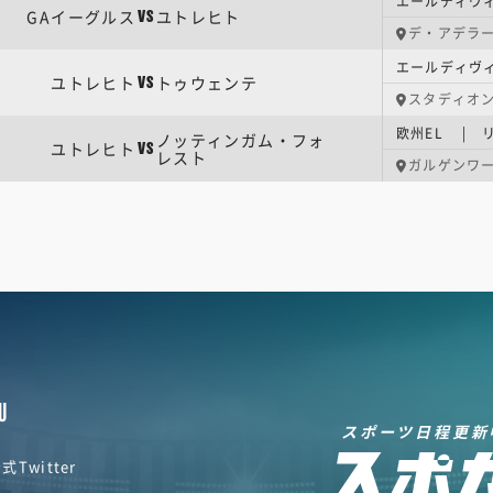
エールディヴィ
GAイーグルス
ユトレヒト
VS
デ・アデラ
エールディヴィ
ユトレヒト
トゥウェンテ
VS
スタディオ
欧州EL | 
ノッティンガム・フォ
ユトレヒト
VS
レスト
ガルゲンワ
U
スポーツ日程更新
式Twitter