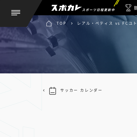
スポーツ日程更新中
TOP
レアル・ベティス vs FCユ
サッカー カレンダー