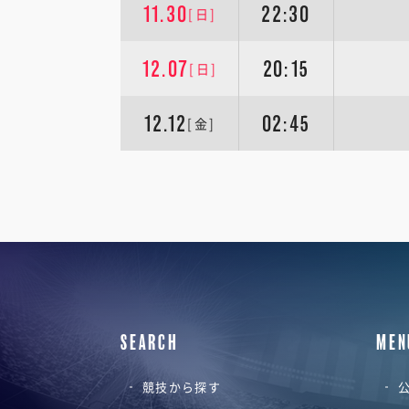
11.30
22:30
[日]
12.07
20:15
[日]
12.12
02:45
[金]
SEARCH
MEN
競技から探す
公