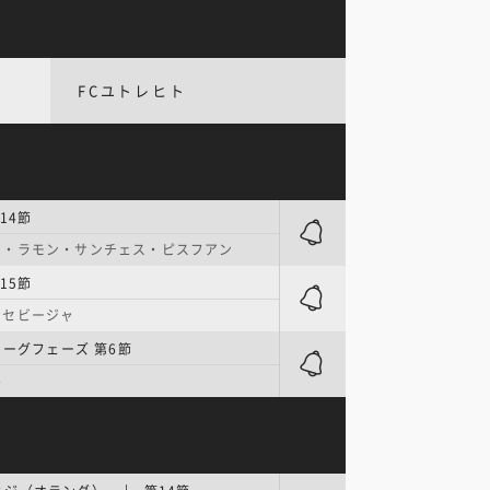
FCユトレヒト
14節
オ・ラモン・サンチェス・ピスフアン
15節
・セビージャ
リーグフェーズ 第6節
ル