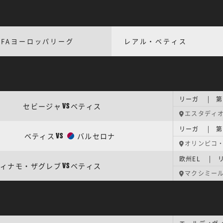
EFAヨーロッパリーグ
レアル・ベティス
リーガ | 第
セビージャ
ベティス
VS
エスタディ
リーガ | 第
ベティス
バルセロナ
VS
オリンピコ
欧州EL | 
ィナモ・ザグレブ
ベティス
VS
マクシミー