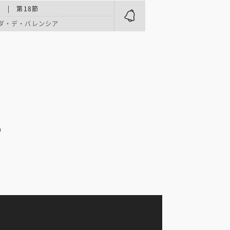
 | 第18節
ダ・デ・バレンシア
D