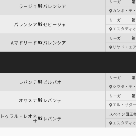
リーガ | 第
ラージョ
バレンシア
VS
カンポ・デ
リーガ | 第
バレンシア
セビージャ
VS
エスタディ
リーガ | 第
Aマドリード
バレンシア
VS
リヤド・エ
リーガ | 第
レバンテ
ビルバオ
VS
シウダ・デ
リーガ | 第
オサスナ
レバンテ
VS
エル・サダ
スペイン国王杯
トゥラル・レオネ
レバンテ
VS
サ
エスタディ