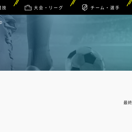
競技
大会・リーグ
チーム・選手
D
最