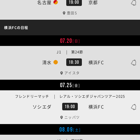
名古屋
京都
19:00
豊田S
横浜FCの日程
07.20
[日]
J1 | 第24節
清水
横浜FC
18:30
アイスタ
07.25
[金]
フレンドリーマッチ | レアル・ソシエダジャパンツアー2025
ソシエダ
横浜FC
19:00
ニッパツ
08.09
[土]