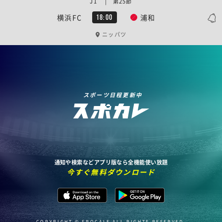
J1 | 第25節
横浜FC
浦和
18:00
ニッパツ
スポーツ日程更新中
通知や検索などアプリ版なら全機能使い放題
今すぐ無料ダウンロード
COPYRIGHT © SPOCALE ALL RIGHTS RESERVED.