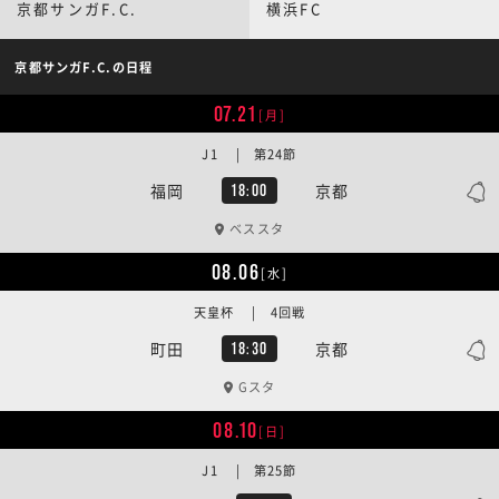
京都サンガF.C.
横浜FC
京都サンガF.C.の日程
07.21
[月]
J1 | 第24節
福岡
京都
18:00
ベススタ
08.06
[水]
天皇杯 | 4回戦
町田
京都
18:30
Gスタ
08.10
[日]
J1 | 第25節