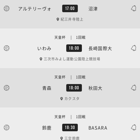
アルテリーヴォ
沼津
17:00
紀三井寺陸上
天皇杯 | 1回戦
いわみ
長崎国際大
18:00
三次市みよし運動公園陸上競技場
天皇杯 | 1回戦
青森
秋田大
18:00
カクスタ
天皇杯 | 1回戦
鈴鹿
BASARA
18:30
三交鈴鹿