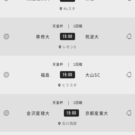
Ksスタ
天皇杯 | 1回戦
専修大
筑波大
19:00
レモンS
天皇杯 | 1回戦
福島
大山SC
19:00
とうスタ
天皇杯 | 1回戦
金沢星稜大
京都産業大
19:00
石川西部