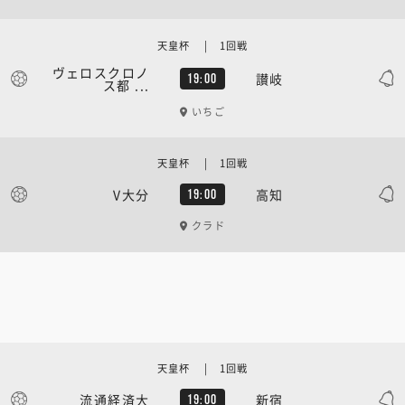
天皇杯 | 1回戦
ヴェロスクロノ
讃岐
19:00
ス都 ...
いちご
天皇杯 | 1回戦
V大分
高知
19:00
クラド
天皇杯 | 1回戦
流通経済大
新宿
19:00