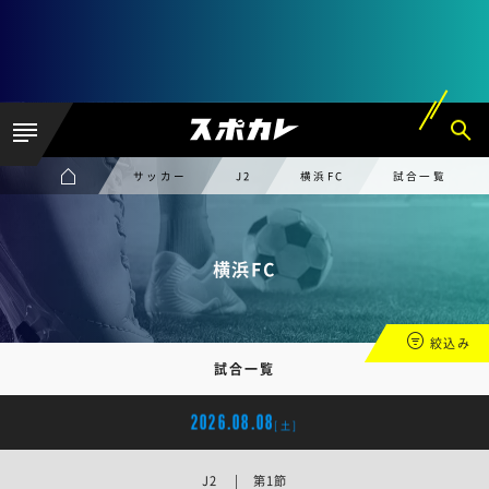
サッカー
J2
横浜FC
試合一覧
横浜FC
絞込み
試合一覧
2026.08.08
[土]
J2 | 第1節