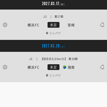
2027.03.17
[水]
J2 | 第27節
横浜FC
宮崎
未定
ニッパツ
2027.03.20
[土]
J2 | 【試合日3/20or21】 第28節
横浜FC
湘南
未定
ニッパツ