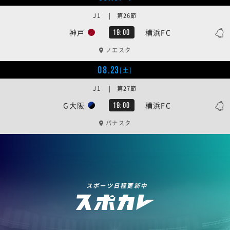
J1 | 第26節
神戸
横浜FC
19:00
ノエスタ
08.23
[土]
J1 | 第27節
G大阪
横浜FC
19:00
パナスタ
スポーツ日程更新中