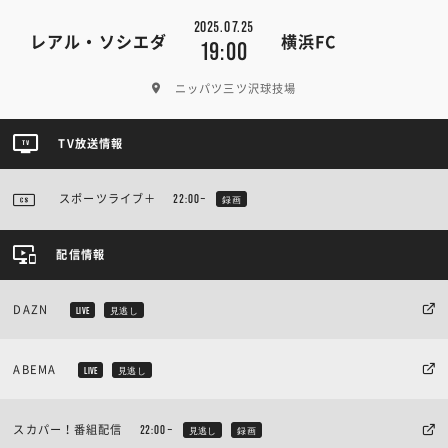
2025.07.25
レアル・ソシエダ
横浜FC
19:00
ニッパツ三ツ沢球技場
TV放送情報
スポーツライブ＋
22:00~
録画
配信情報
DAZN
LIVE
見逃し
ABEMA
LIVE
見逃し
スカパー！番組配信
22:00~
見逃し
録画