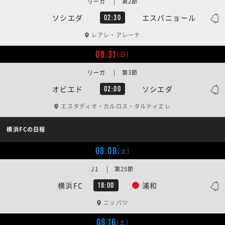
リーガ | 第2節
ソシエダ
エスパニョール
02:30
レアレ・アレーナ
08.31
[日]
リーガ | 第3節
オビエド
ソシエダ
02:00
エスタディオ・カルロス・タルティエレ
横浜FCの日程
08.09
[土]
J1 | 第25節
横浜FC
浦和
18:00
ニッパツ
08.16
[土]