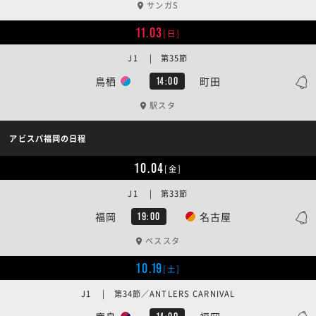
サンガS
11.03
[日]
J1 | 第35節
鳥栖
町田
14:00
駅スタ
アビスパ福岡の日程
10.04
[金]
J1 | 第33節
福岡
名古屋
19:00
ベススタ
10.19
[土]
J1 | 第34節／ANTLERS CARNIVAL