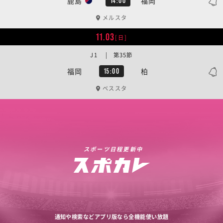
鹿島
福岡
14:00
メルスタ
11.03
[日]
J1 | 第35節
福岡
柏
15:00
ベススタ
スポーツ日程更新中
通知や検索などアプリ版なら全機能使い放題