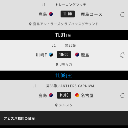
J1 | トレーニングマッチ
鹿島
鹿島ユース
11:00
鹿島アントラーズクラブハウスグラウンド
11.01
[金]
J1 | 第35節
川崎F
鹿島
19:00
U等々力
11.09
[土]
J1 | 第36節／ANTLERS CARNIVAL
鹿島
名古屋
14:00
メルスタ
アビスパ福岡の日程