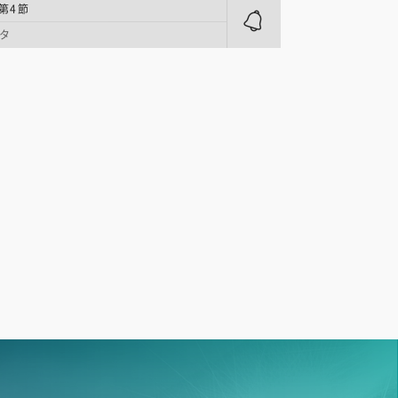
 第4節
タ