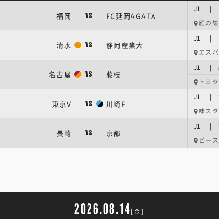
J1 |
福岡
FC延岡AGATA
VS
雁の巣
J1 |
清水
静岡産業大
VS
エスパ
J1 |
名古屋
藤枝
VS
トヨタ
J1 |
東京V
川崎F
VS
味スタ
J1 |
長崎
京都
VS
ピース
2026.08.14
[金]