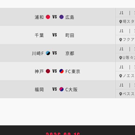
J1 |
浦和
広島
VS
埼スタ
J1 |
千葉
町田
VS
フクア
J1 |
川崎F
京都
VS
U等々
J1 |
神戸
FC東京
VS
ノエス
J1 |
福岡
C大阪
VS
ベスス