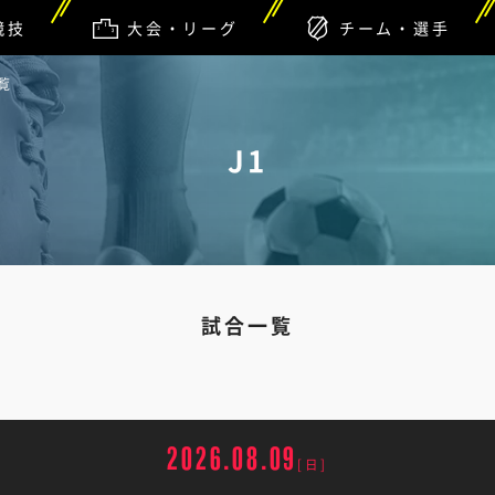
競技
大会・リーグ
チーム・選手
覧
J1
試合一覧
2026.08.09
[日]