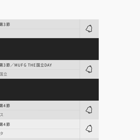
 第3節
第3節／MUFG THE国立DAY
G国立
 第4節
ス
 第4節
タ