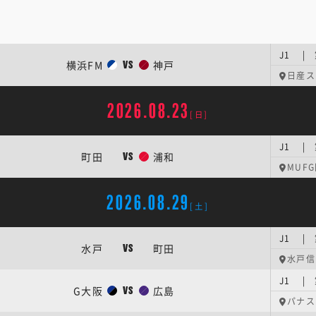
J1 |
横浜FM
神戸
VS
日産ス
2026.08.23
[日]
J1 | 
町田
浦和
VS
MUF
2026.08.29
[土]
J1 |
水戸
町田
VS
水戸信
J1 |
G大阪
広島
VS
パナス