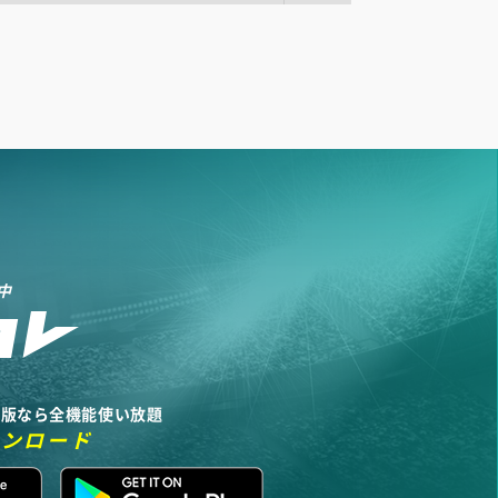
中
リ版なら全機能使い放題
ウンロード