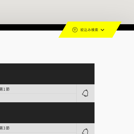
絞込み検索
 第1節
 第3節