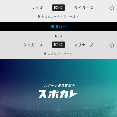
レイズ
タイガース
02:10
トロピカーナ・フィールド
06.06
[土]
MLB
タイガース
マリナーズ
07:40
コメリカ・パーク
スポーツ日程更新中