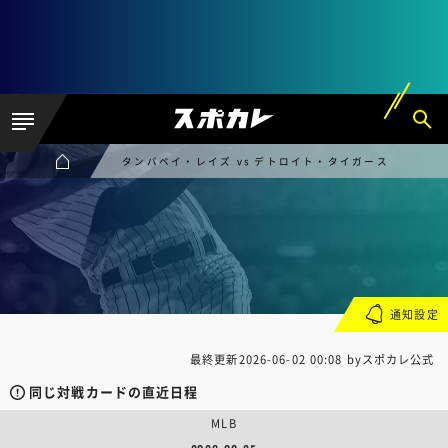
タンパベイ・レイズ vs デトロイト・タイガース
通知設定
最終更新
2026-06-02 00:08
byスポカレ公式
同じ対戦カードの直近日程
MLB