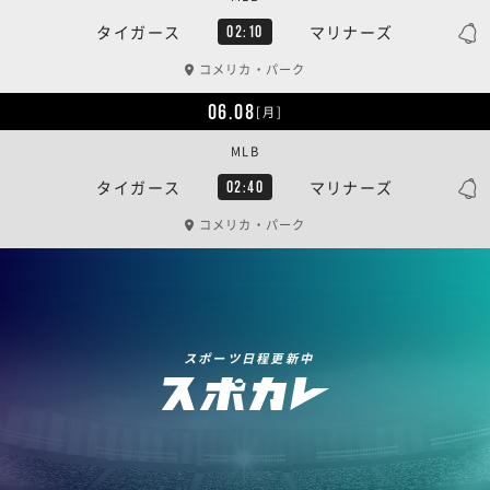
タイガース
マリナーズ
02:10
コメリカ・パーク
06.08
[月]
MLB
タイガース
マリナーズ
02:40
コメリカ・パーク
スポーツ日程更新中