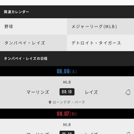
関連カレンダー
野球
メジャーリーグ(MLB)
タンパベイ・レイズ
デトロイト・タイガース
タンパベイ・レイズの日程
06.06
[土]
MLB
マーリンズ
レイズ
08:10
ローンデポ・パーク
06.07
[日]
MLB