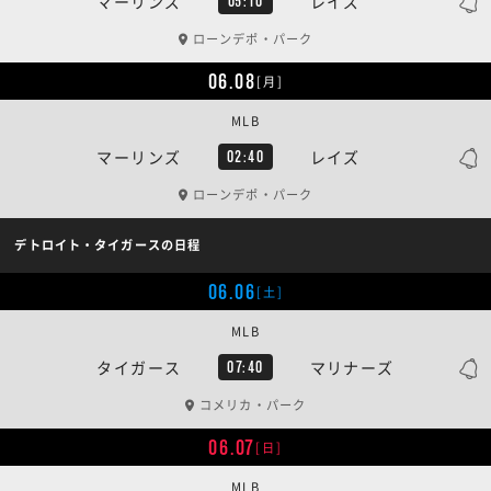
マーリンズ
レイズ
05:10
ローンデポ・パーク
06.08
[月]
MLB
マーリンズ
レイズ
02:40
ローンデポ・パーク
デトロイト・タイガースの日程
06.06
[土]
MLB
タイガース
マリナーズ
07:40
コメリカ・パーク
06.07
[日]
MLB