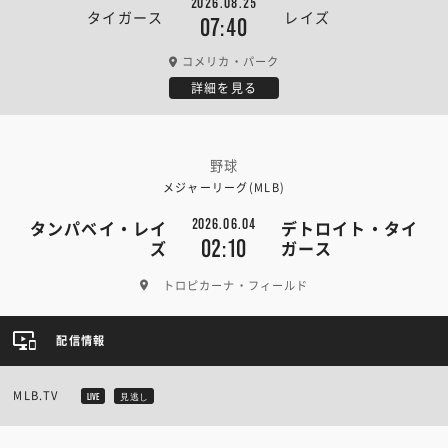
2026.08.25
タイガース
レイズ
07:40
コメリカ・パーク
詳細を見る
野球
メジャーリーグ(MLB)
2026.06.04
タンパベイ・レイ
デトロイト・タイ
02:10
ズ
ガース
トロピカーナ・フィールド
配信情報
MLB.TV
LIVE
見逃し