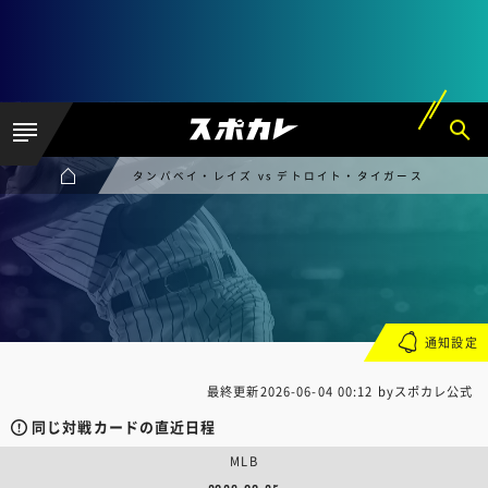
タンパベイ・レイズ vs デトロイト・タイガース
通知設定
最終更新
2026-06-04 00:12
byスポカレ公式
同じ対戦カードの直近日程
MLB