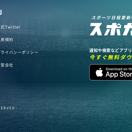
U
スポーツ日程更新
式Twitter
利用規約
通知や検索などアプ
プライバシーポリシー
今すぐ無料ダ
運営会社
SERVED.