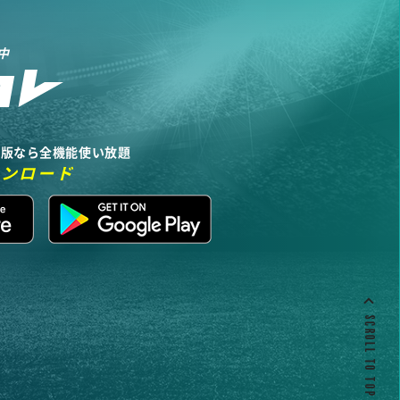
中
リ版なら全機能使い放題
ウンロード
SCROLL TO TOP