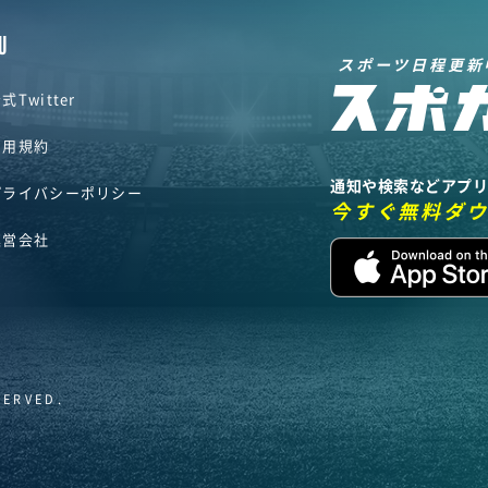
U
スポーツ日程更新
式Twitter
利用規約
通知や検索などアプ
プライバシーポリシー
今すぐ無料ダ
運営会社
SERVED.