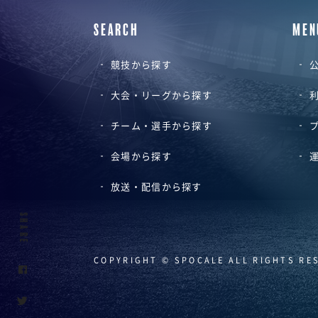
SEARCH
MEN
競技から探す
公
大会・リーグから探す
チーム・選手から探す
会場から探す
放送・配信から探す
SHARE
COPYRIGHT © SPOCALE ALL RIGHTS RE