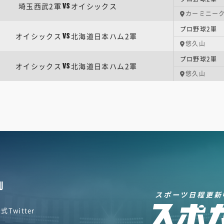
埼玉西武2軍
オイシックス
VS
カーミニー
プロ野球2軍 
オイシックス
北海道日本ハム2軍
VS
悠久山
プロ野球2軍 
オイシックス
北海道日本ハム2軍
VS
悠久山
U
スポーツ日程更新
式Twitter