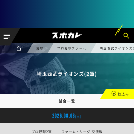
野球
プロ野球ファーム
埼玉西武ライオンズ(
埼玉西武ライオンズ(2軍)
絞込み
試合一覧
2026.08.08
[土]
プロ野球2軍 | ファーム・リーグ 交流戦