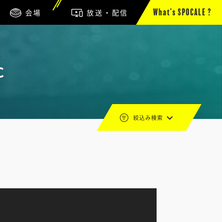
会場
放送・配信
What’s SPOCALE ?
C
絞込み検索