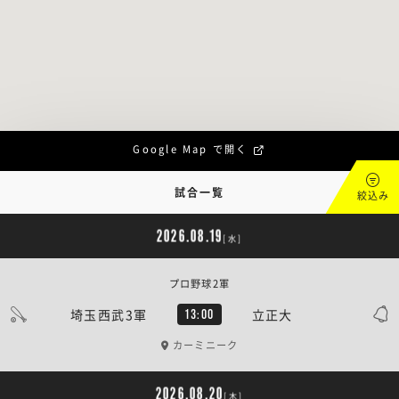
Google Map で開く
試合一覧
絞込み
2026.08.19
[水]
プロ野球2軍
埼玉西武3軍
立正大
13:00
カーミニーク
2026.08.20
[木]