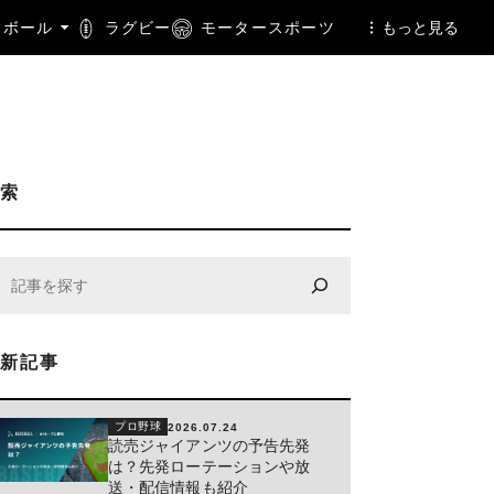
トボール
ラグビー
モータースポーツ
もっと見る
検索
最新記事
プロ野球
2026.07.24
読売ジャイアンツの予告先発
は？先発ローテーションや放
送・配信情報も紹介