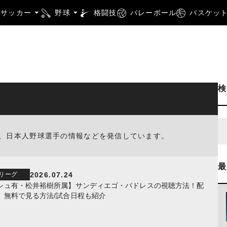
サッカー
野球
格闘技
バレーボール
バスケッ
報、日本人野球選手の情報などを発信しています。
2026.07.24
リーグ
シュ有・松井裕樹所属】サンディエゴ・パドレスの視聴方法！配
、無料で見る方法/試合日程も紹介