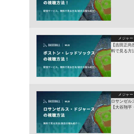
メジャー
【吉田正尚
料で見る方
メジャー
ロサンゼル
【大谷翔平