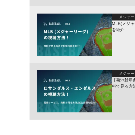
メジャー
MLB(メジ
を紹介
メジャー
【菊池雄星
料で見る方