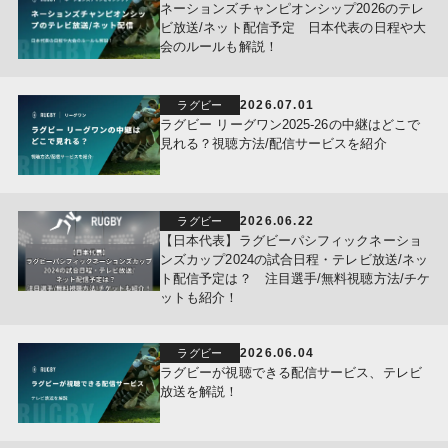
ネーションズチャンピオンシップ2026のテレ
ビ放送/ネット配信予定 日本代表の日程や大
会のルールも解説！
2026.07.01
ラグビー
ラグビー リーグワン2025-26の中継はどこで
見れる？視聴方法/配信サービスを紹介
2026.06.22
ラグビー
【日本代表】ラグビーパシフィックネーショ
ンズカップ2024の試合日程・テレビ放送/ネッ
ト配信予定は？ 注目選手/無料視聴方法/チケ
ットも紹介！
2026.06.04
ラグビー
ラグビーが視聴できる配信サービス、テレビ
放送を解説！