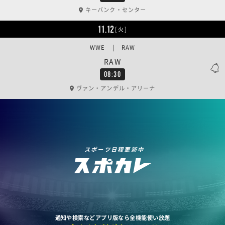
キーバンク・センター
11.12
[火]
WWE | RAW
RAW
08:30
ヴァン・アンデル・アリーナ
スポーツ日程更新中
通知や検索などアプリ版なら全機能使い放題