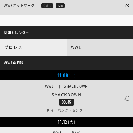
WWEネットワーク
見逃し
録画
関連カレンダー
プロレス
WWE
WWEの日程
11.09
[土]
WWE | SMACKDOWN
SMACKDOWN
09:45
キーバンク・センター
11.12
[火]
WWE | RAW