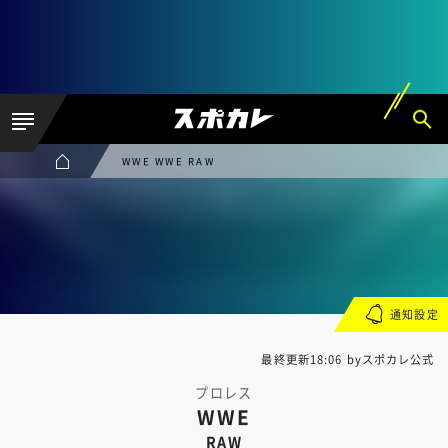
WWE WWE RAW
通知設定
最終更新18:06 byスポカレ公式
プロレス
WWE
RAW