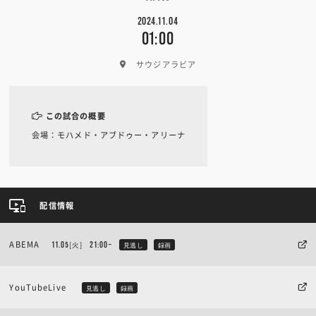
2024.11.04
01:00
サウジアラビア
この試合の概要
会場：モハメド・アブドゥー・アリーナ
配信情報
ABEMA
[火]
11.05
21:00~
見逃し
録画
YouTubeLive
見逃し
録画