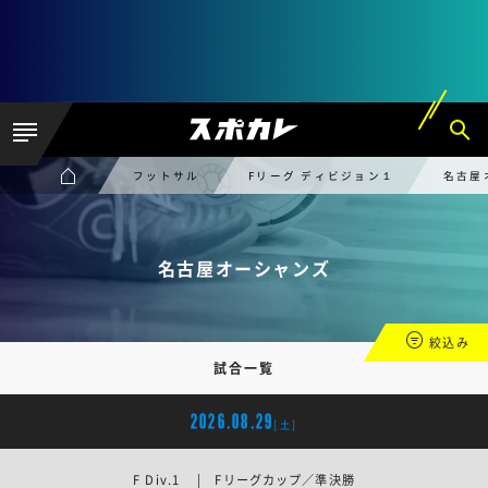
フットサル
Fリーグ ディビジョン１
名古屋
名古屋オーシャンズ
絞込み
試合一覧
2026.08.29
[土]
F Div.1 | Fリーグカップ／準決勝