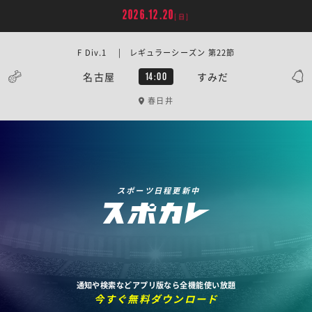
2026.12.20
[日]
F Div.1 | レギュラーシーズン 第22節
名古屋
すみだ
14:00
春日井
スポーツ日程更新中
通知や検索などアプリ版なら全機能使い放題
今すぐ無料ダウンロード