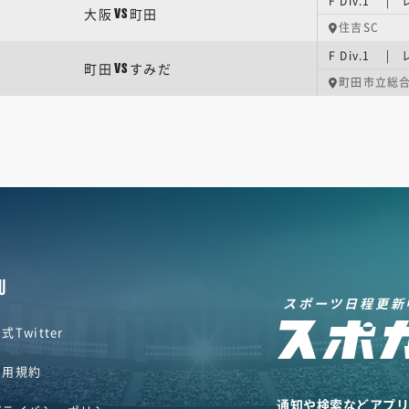
F Div.1 
大阪
町田
VS
住吉SC
F Div.1 
町田
すみだ
VS
町田市立総
U
スポーツ日程更新
式Twitter
利用規約
通知や検索などアプ