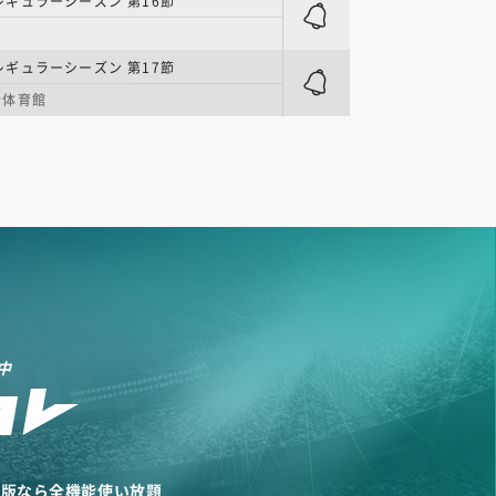
| レギュラーシーズン 第16節
| レギュラーシーズン 第17節
合体育館
中
リ版なら全機能使い放題