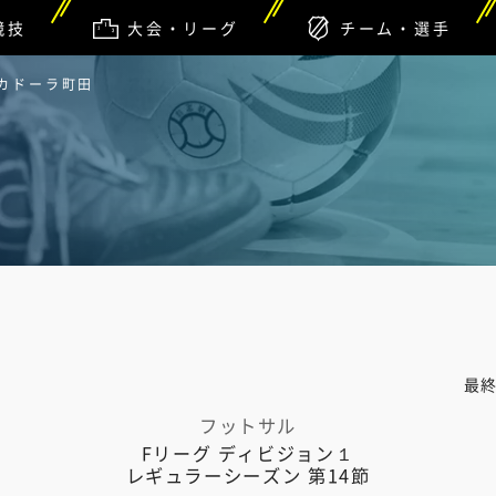
競技
大会・リーグ
チーム・選手
スカドーラ町田
最
フットサル
Fリーグ ディビジョン１
レギュラーシーズン 第14節