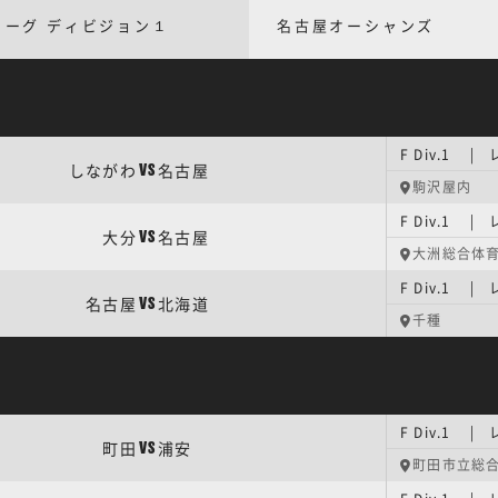
リーグ ディビジョン１
名古屋オーシャンズ
F Div.1 
しながわ
名古屋
VS
駒沢屋内
F Div.1 
大分
名古屋
VS
大洲総合体
F Div.1 
名古屋
北海道
VS
千種
F Div.1 
町田
浦安
VS
町田市立総