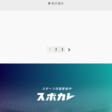
駒沢屋内
1
2
3
スポーツ日程更新中