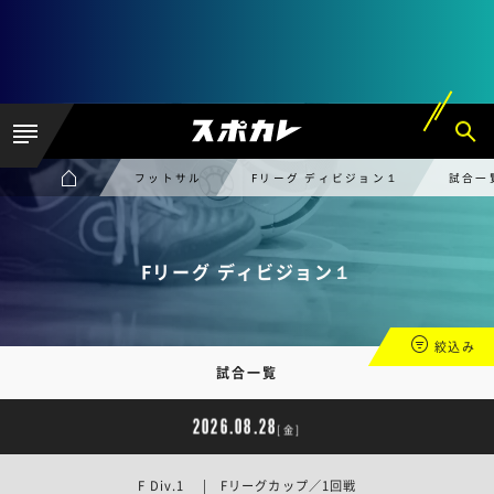
フットサル
Fリーグ ディビジョン１
試合一
Fリーグ ディビジョン１
絞込み
試合一覧
2026.08.28
[金]
F Div.1 | Fリーグカップ／1回戦