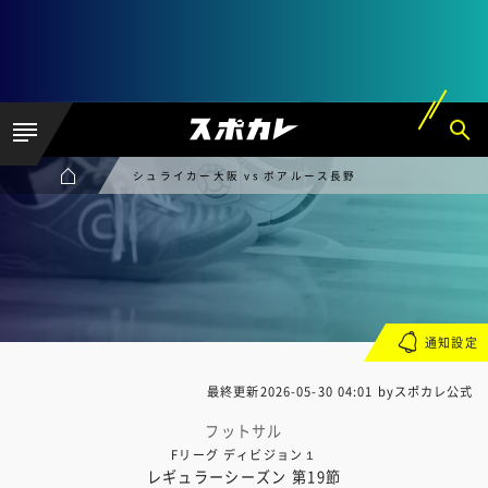
シュライカー大阪 vs ボアルース長野
通知設定
最終更新
2026-05-30 04:01
byスポカレ公式
フットサル
Fリーグ ディビジョン１
レギュラーシーズン 第19節