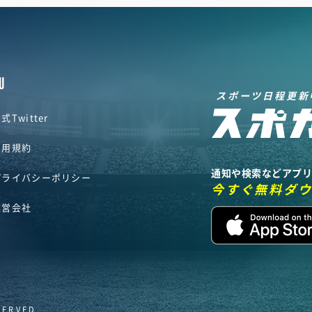
U
スポーツ日程更新
式Twitter
利用規約
通知や検索などアプ
プライバシーポリシー
今すぐ無料ダ
運営会社
SERVED.