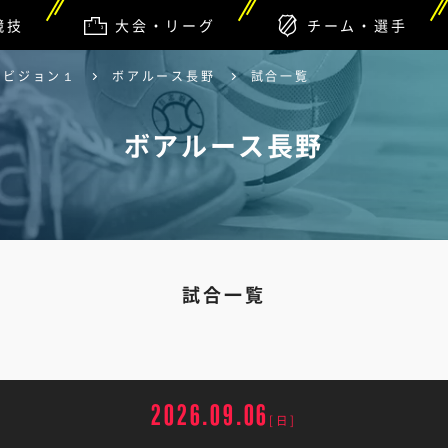
競技
大会・リーグ
チーム・選手
ィビジョン１
ボアルース長野
試合一覧
ボアルース長野
試合一覧
2026.09.06
[日]