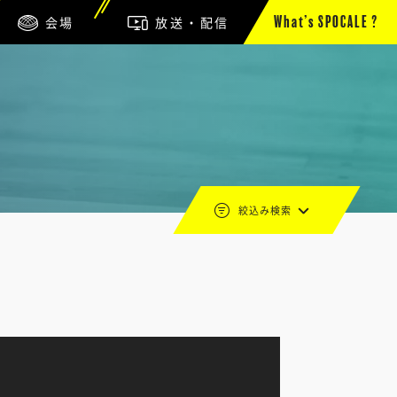
会場
放送・配信
What’s SPOCALE ?
絞込み検索