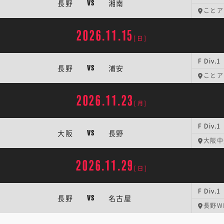
長野
湘南
VS
ことア
2026.11.15
[日]
F Div
長野
浦安
VS
ことア
2026.11.23
[月]
F Div
大阪
長野
VS
大阪中
2026.11.29
[日]
F Div
長野
名古屋
VS
長野W