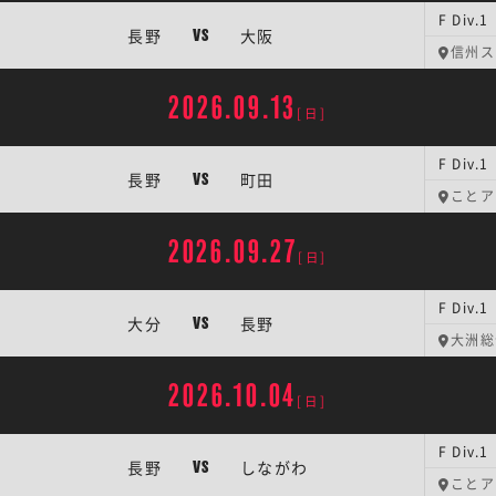
F Div
長野
大阪
VS
信州ス
2026.09.13
[日]
F Div
長野
町田
VS
ことア
2026.09.27
[日]
F Div
大分
長野
VS
大洲総
2026.10.04
[日]
F Div
長野
しながわ
VS
ことア