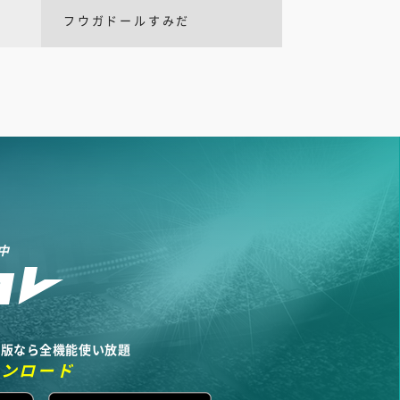
フウガドールすみだ
中
リ版なら全機能使い放題
ウンロード