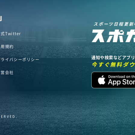
U
スポーツ日程更新
式Twitter
利用規約
通知や検索などアプ
プライバシーポリシー
今すぐ無料ダ
運営会社
SERVED.