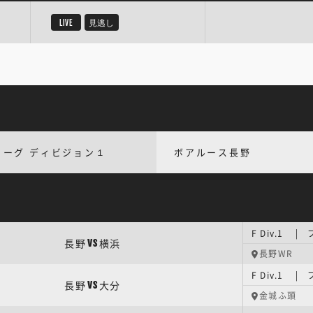
LIVE
見逃し
リーグ ディビジョン１
ボアルース長野
F Div.1 
長野
横浜
VS
長野WR
F Div.1 
長野
大分
VS
金城ふ頭