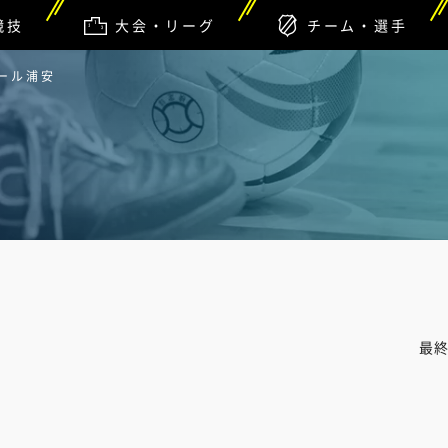
競技
大会・リーグ
チーム・選手
ラール浦安
最