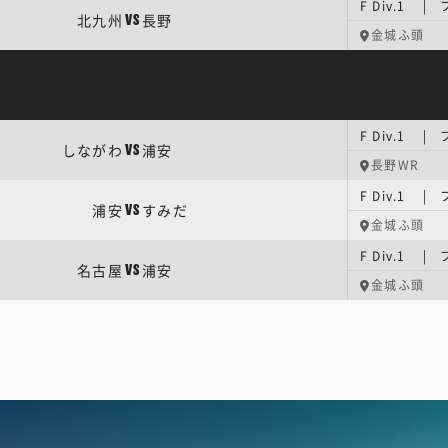
F Div.1 
北九州
長野
VS
金城ふ頭
F Div.1 
しながわ
浦安
VS
長野WR
F Div.1 
浦安
すみだ
VS
金城ふ頭
F Div.1 
名古屋
浦安
VS
金城ふ頭