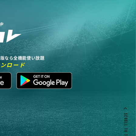
中
リ版なら全機能使い放題
ウンロード
SCROLL TO TOP