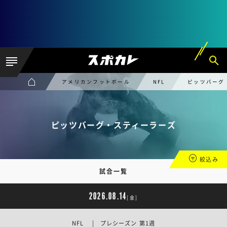
アメリカンフットボール
NFL
ピッツバーグ
ピッツバーグ・スティーラーズ
絞込み
試合一覧
2026.08.14
[金]
NFL | プレシーズン 第1週