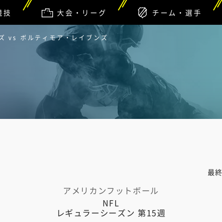
競技
大会・リーグ
チーム・選手
 vs ボルティモア・レイブンズ
最
アメリカンフットボール
NFL
レギュラーシーズン 第15週