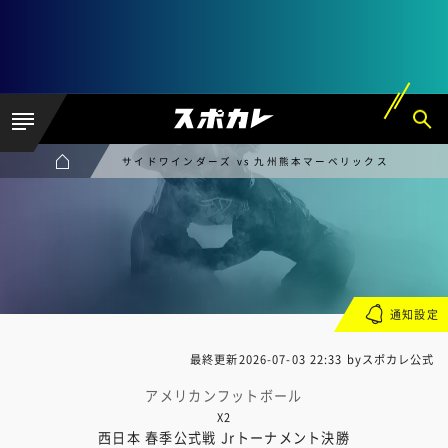
サイドワインダーズ vs 九州熊本マーベリックス
通知設定
最終更新
2026-07-03 22:33
byスポカレ公式
アメリカンフットボール
X2
西日本 春季公式戦 Jrトーナメント決勝