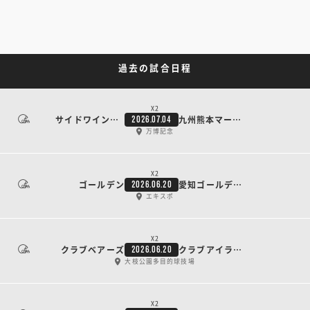
過去の試合日程
X2
サイドワインダーズ
九州熊本マーベリックス
2026.07.04
万博記念
X2
ゴールデン
愛知ゴールデンウイングス
2026.06.20
エキスポ
X2
クラブベアーズ
クラブアイランズ
2026.06.20
大枝公園多目的球技場
X2