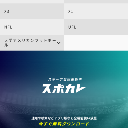
Xリーグプレミア(全て)
X3
X1 Super
X1
X1 AREA
NFL
パールボウルトーナメント
UFL
パールボウルチャレンジト
大学アメリカンフットボー
グリーンボウル
ーナメント
ル
大学アメリカンフットボー
関西学生アメリカンフット
グリーンボウルチャレンジ
ル(全て)
ボールリーグ
全日本大学選手権
スポーツ日程更新中
通知や検索などアプリ版なら全機能使い放題
今すぐ無料ダウンロード