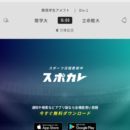
関西学生アメフト | Div.1
関学大
立命館大
15:00
万博記念
スポーツ日程更新中
通知や検索などアプリ版なら全機能使い放題
今すぐ無料ダウンロード