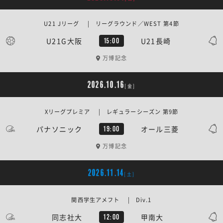
U21 Jリーグ | リーグラウンド／WEST 第4節
U21G大阪
U21長崎
15:00
万博記念
2026.10.16
[金]
Xリーグプレミア | レギュラーシーズン 第9節
パナソニック
オール三菱
19:00
万博記念
2026.11.14
[土]
関西学生アメフト | Div.1
同志社大
甲南大
12:00