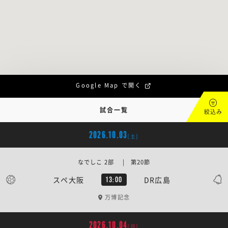
Google Map で開く
試合一覧
絞込み
2026.10.03
[土]
なでしこ 2部 | 第20節
スペ大阪
DR広島
13:00
万博記念
2026.10.04
[日]