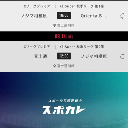
Xリーグプレミア | X1 Super 秋季リーグ 第1節
ノジマ相模原
OrientalB ...
16:00
富士通川崎
09.14
[日]
Xリーグプレミア | X1 Super 秋季リーグ 第2節
富士通
ノジマ相模原
12:00
富士通川崎
スポーツ日程更新中