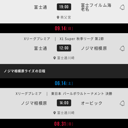
富士フイルム海
富士通
19:00
老名
秩父宮
09.14
[日]
Xリーグプレミア | X1 Super 秋季リーグ 第2節
富士通
ノジマ相模原
12:00
富士通川崎
ノジマ相模原ライズの日程
06.14
[土]
Xリーグプレミア | 東日本 パールボウルトーナメント 決勝
ノジマ相模原
オービック
14:00
富士通川崎
08.31
[日]