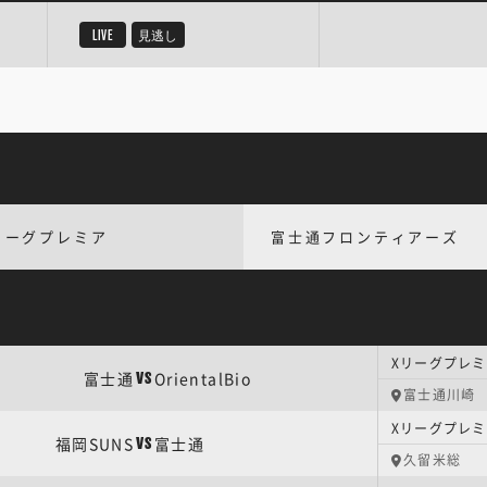
LIVE
見逃し
リーグプレミア
富士通フロンティアーズ
Xリーグプレミア
富士通
OrientalBio
VS
富士通川崎
Xリーグプレミア
福岡SUNS
富士通
VS
久留米総