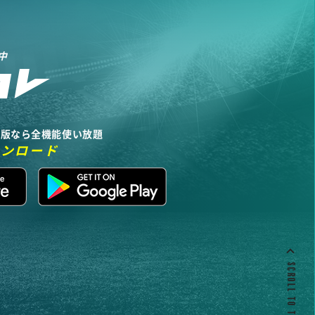
中
リ版なら全機能使い放題
ウンロード
SCROLL TO TOP