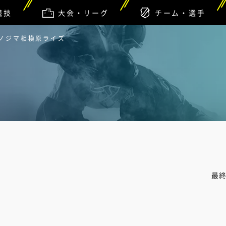
競技
大会・リーグ
チーム・選手
 ノジマ相模原ライズ
最