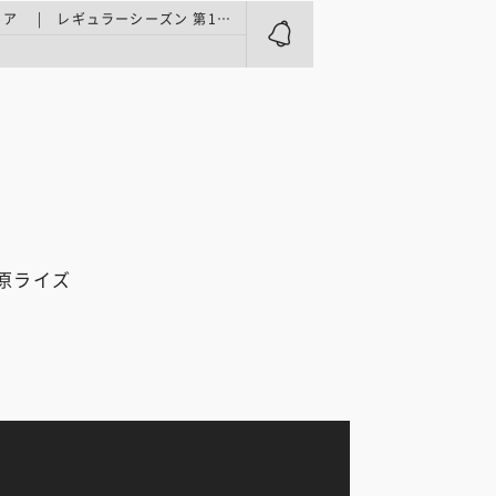
Xリーグプレミア | レギュラーシーズン 第10節
原ライズ