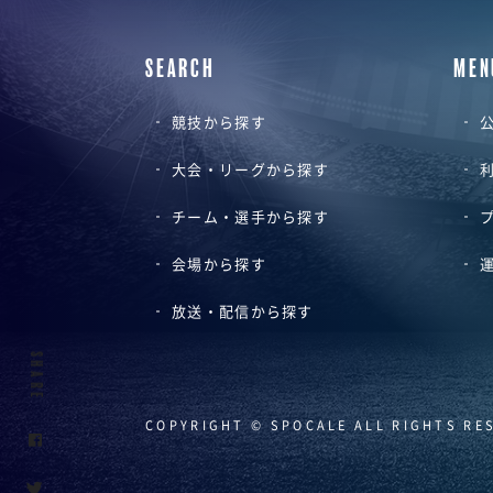
SEARCH
MEN
競技から探す
公
大会・リーグから探す
チーム・選手から探す
会場から探す
放送・配信から探す
SHARE
COPYRIGHT © SPOCALE ALL RIGHTS RE