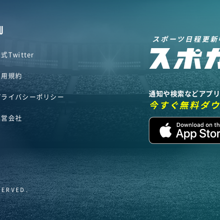
U
スポーツ日程更新
式Twitter
利用規約
通知や検索などアプ
プライバシーポリシー
今すぐ無料ダ
運営会社
SERVED.