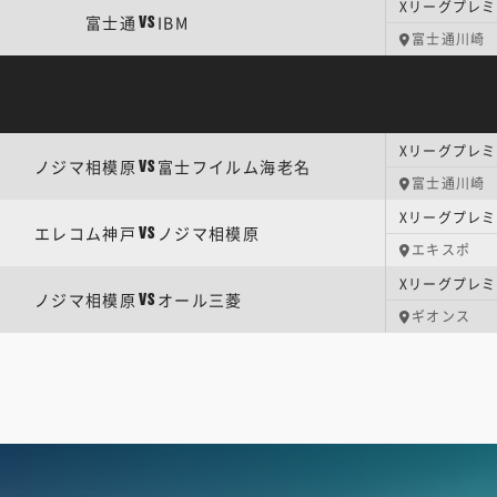
Xリーグプレミア
富士通
IBM
VS
富士通川崎
Xリーグプレミア
ノジマ相模原
富士フイルム海老名
VS
富士通川崎
Xリーグプレミア
エレコム神戸
ノジマ相模原
VS
エキスポ
Xリーグプレミア
ノジマ相模原
オール三菱
VS
ギオンス