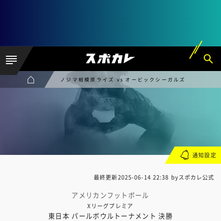
ノジマ相模原ライズ vs オービックシーガルズ
通知設定
最終更新
2025-06-14 22:38
byスポカレ公式
アメリカンフットボール
Xリーグプレミア
東日本 パールボウルトーナメント 決勝