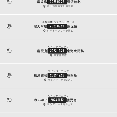
鹿児島
湯沢翔北
2025.07.27
岡山市総合文化体育館
高校総体 バスケットボール
理大附属
鹿児島
2025.07.27
シゲトーアリーナ岡山
ウインターカップ
鹿児島
東海大諏訪
2023.12.24
東京体育館
ウインターカップ
福島東稜
鹿児島
2023.12.23
京王アリーナTOKYO
ウインターカップ
れいめい
鹿児島
2023.11.12
サンアリーナせんだい