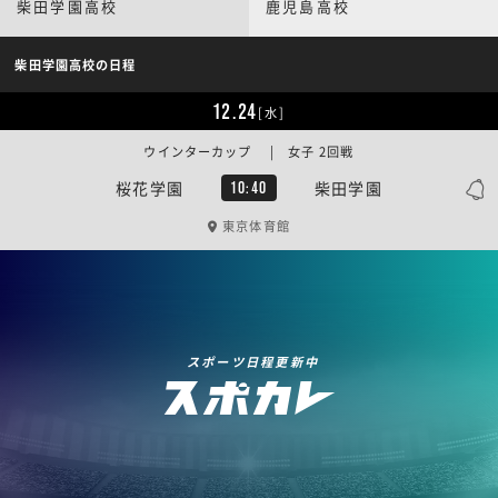
柴田学園高校
鹿児島高校
柴田学園高校の日程
12.24
[水]
ウインターカップ | 女子 2回戦
桜花学園
柴田学園
10:40
東京体育館
スポーツ日程更新中