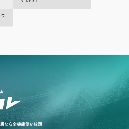
B.NEXT
ルワ
中
リ版なら全機能使い放題