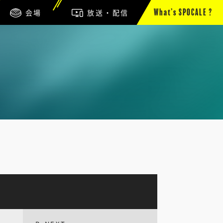
会場
放送・配信
What’s SPOCALE ?