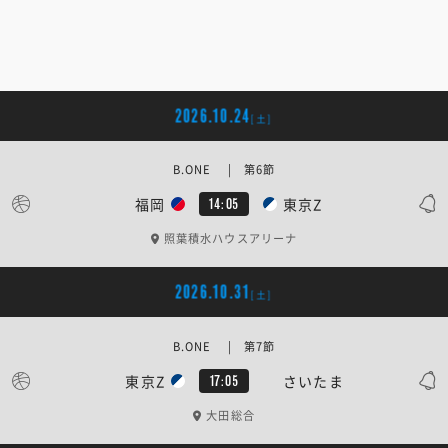
2026.10.24
[土]
B.ONE | 第6節
福岡
東京Z
14:05
照葉積水ハウスアリーナ
2026.10.31
[土]
B.ONE | 第7節
東京Z
さいたま
17:05
大田総合