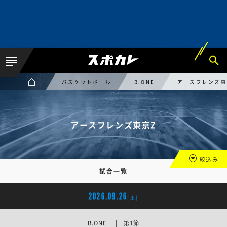
バスケットボール
B.ONE
アースフレンズ東
アースフレンズ東京Z
絞込み
試合一覧
2026.09.26
[土]
B.ONE | 第1節